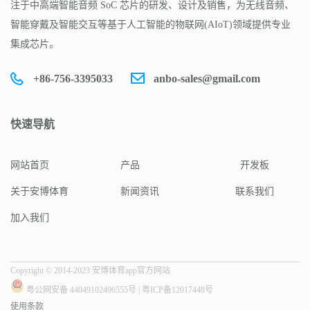
注于中高端智能音频 SoC 芯片的研发、设计及销售，为无线音频、
智能穿戴及智能交互等基于人工智能的物联网(AIoT)领域提供专业
集成芯片。
+86-756-3395033
anbo-sales@gmail.com
快速导航
网站首页
产品
开发板
关于安博体育
新闻资讯
联系我们
加入我们
Copyright © 2014-2023 安博体育app官方网站
粤公网安备 44049102496555号
|
粤ICP备12017448号
使用条款