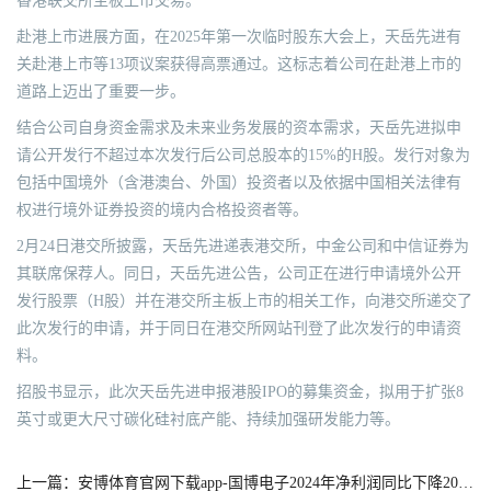
香港联交所主板上市交易。
赴港上市进展方面，在2025年第一次临时股东大会上，天岳先进有
关赴港上市等13项议案获得高票通过。这标志着公司在赴港上市的
道路上迈出了重要一步。
结合公司自身资金需求及未来业务发展的资本需求，天岳先进拟申
请公开发行不超过本次发行后公司总股本的15%的H股。发行对象为
包括中国境外（含港澳台、外国）投资者以及依据中国相关法律有
权进行境外证券投资的境内合格投资者等。
2月24日港交所披露，天岳先进递表港交所，中金公司和中信证券为
其联席保荐人。同日，天岳先进公告，公司正在进行申请境外公开
发行股票（H股）并在港交所主板上市的相关工作，向港交所递交了
此次发行的申请，并于同日在港交所网站刊登了此次发行的申请资
料。
招股书显示，此次天岳先进申报港股IPO的募集资金，拟用于扩张8
英寸或更大尺寸碳化硅衬底产能、持续加强研发能力等。
上一篇：安博体育官网下载app-国博电子2024年净利润同比下降20.06%