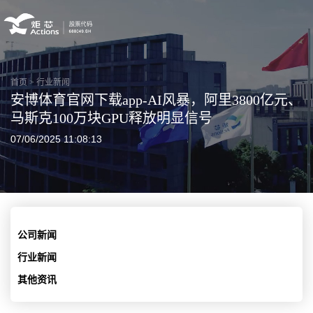
首页
>
行业新闻
安博体育官网下载app-AI风暴，阿里3800亿元、
马斯克100万块GPU释放明显信号
07/06/2025 11:08:13
公司新闻
行业新闻
其他资讯