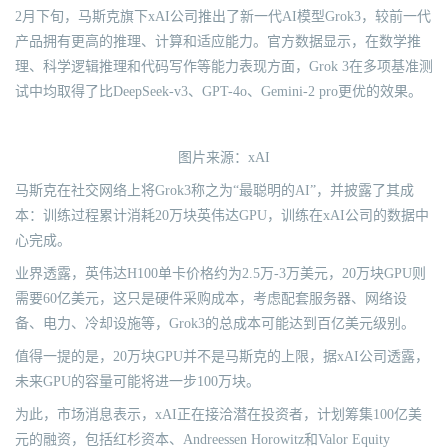
2月下旬，马斯克旗下xAI公司推出了新一代AI模型Grok3，较前一代
产品拥有更高的推理、计算和适应能力。官方数据显示，在数学推
理、科学逻辑推理和代码写作等能力表现方面，Grok 3在多项基准测
试中均取得了比DeepSeek-v3、GPT-4o、Gemini-2 pro更优的效果。
图片来源：xAI
马斯克在社交网络上将Grok3称之为“最聪明的AI”，并披露了其成
本：训练过程累计消耗20万块英伟达GPU，训练在xAI公司的数据中
心完成。
业界透露，英伟达H100单卡价格约为2.5万-3万美元，20万块GPU则
需要60亿美元，这只是硬件采购成本，考虑配套服务器、网络设
备、电力、冷却设施等，Grok3的总成本可能达到百亿美元级别。
值得一提的是，20万块GPU并不是马斯克的上限，据xAI公司透露，
未来GPU的容量可能将进一步100万块。
为此，市场消息表示，xAI正在接洽潜在投资者，计划筹集100亿美
元的融资，包括红杉资本、Andreessen Horowitz和Valor Equity