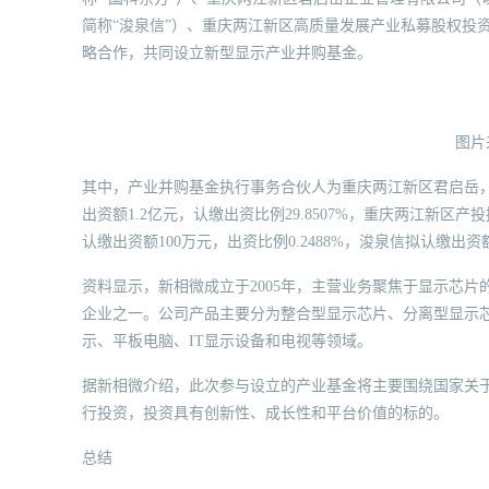
简称“浚泉信”）、重庆两江新区高质量发展产业私募股权投
略合作，共同设立新型显示产业并购基金。
图片
其中，产业并购基金执行事务合伙人为重庆两江新区君启岳，
出资额1.2亿元，认缴出资比例29.8507%，重庆两江新区产
认缴出资额100万元，出资比例0.2488%，浚泉信拟认缴出资额1
资料显示，新相微成立于2005年，主营业务聚焦于显示芯
企业之一。公司产品主要分为整合型显示芯片、分离型显示
示、平板电脑、IT显示设备和电视等领域。
据新相微介绍，此次参与设立的产业基金将主要围绕国家关
行投资，投资具有创新性、成长性和平台价值的标的。
总结