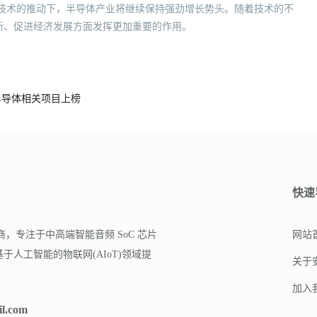
兴技术的推动下，半导体产业将继续保持强劲增长势头。随着技术的不
新、促进经济发展方面发挥更加重要的作用。
半导体相关项目上榜
快速
商，专注于中高端智能音频 SoC 芯片
网站
人工智能的物联网(AIoT)领域提
关于
加入
il.com