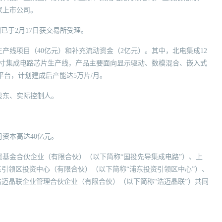
家上市公司。
已于2月17日获交易所受理。
产线项目（40亿元）和补充流动资金（2亿元）。其中，北电集成12
2英寸集成电路芯片生产线，产品主要面向显示驱动、数模混合、嵌入式
色工艺平台，计划建成后产能达5万片/月。
股东、实际控制人。
资本高达40亿元。
基金合伙企业（有限合伙）（以下简称“国投先导集成电路”）、上
东引领区投资中心（有限合伙）（以下简称“浦东投资引领区中心”）、
浩迈晶联企业管理合伙企业（有限合伙）（以下简称“浩迈晶联”）共同