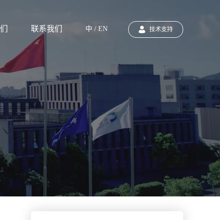
们
联系我们
中 / EN
技术支持