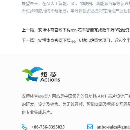
展望未来，在AI人工智能、5G、物联网、新能源汽车等新
断进步和应用的不断拓展，半导体投资基金将在推动产业创
上一篇：安博体育官网下载app-芯率智能完成数千万B轮融资
下一篇：安博体育官网下载app-五地出炉重大项目，近90个
安博体育app官方网站是中国领先的低功耗 AIoT 芯片设计厂
的研发、设计及销售，为无线音频、智能穿戴及智能交互等基于
供专业集成芯片。
+86-756-3395033
anbo-sales@gma