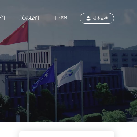
们
联系我们
中 / EN
技术支持