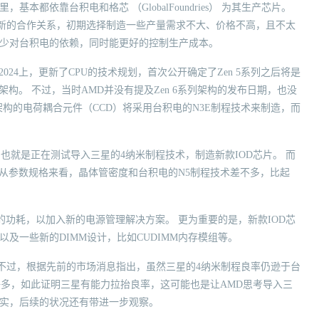
本都依靠台积电和格芯 （GlobalFoundries） 为其生产芯片。
建立新的合作关系，初期选择制造一些产量需求不大、价格不高，且不太
减少对台积电的依赖，同时能更好的控制生产成本。
ay 2024上，更新了CPU的技术规划，首次公开确定了Zen 5系列之后将是
核心的架构。 不过，当时AMD并没有提及Zen 6系列架构的发布日期，也没
 架构的电荷耦合元件（CCD）将采用台积电的N3E制程技术来制造，而
划，也就是正在测试导入三星的4纳米制程技术，制造新款IOD芯片。 而
。 从参数规格来看，晶体管密度和台积电的N5制程技术差不多，比起
片的功耗，以加入新的电源管理解决方案。 更为重要的是，新款IOD芯
及一些新的DIMM设计，比如CUDIMM内存模组等。
不过，根据先前的市场消息指出，虽然三星的4纳米制程良率仍逊于台
许多，如此证明三星有能力拉抬良率，这可能也是让AMD思考导入三
证实，后续的状况还有带进一步观察。