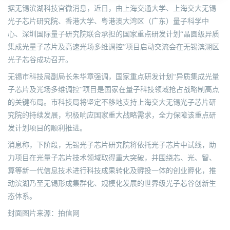
据无锡滨湖科技官微消息，近日，由上海交通大学、上海交大无锡
光子芯片研究院、香港大学、粤港澳大湾区（广东）量子科学中
心、深圳国际量子研究院联合承担的国家重点研发计划“晶圆级异质
集成光量子芯片及高速光场多维调控”项目启动交流会在无锡滨湖区
光子芯谷成功召开。
无锡市科技局副局长朱华章强调，国家重点研发计划“异质集成光量
子芯片及光场多维调控”项目是国家在量子科技领域抢占战略制高点
的关键布局。市科技局将坚定不移地支持上海交大无锡光子芯片研
究院的持续发展，积极响应国家重大战略需求，全力保障该重点研
发计划项目的顺利推进。
消息称，下阶段，无锡光子芯片研究院将依托光子芯片中试线，助
力项目在光量子芯片技术领域取得重大突破，并围绕芯、光、智、
算等新一代信息技术进行科技成果转化及孵投一体的创业孵化，推
动滨湖乃至无锡形成集群化、规模化发展的世界级光子芯谷创新生
态体系。
封面图片来源：拍信网