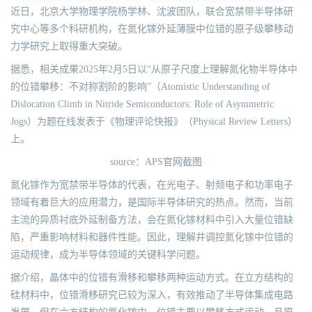
近日，北京大学物理学院杨学林、沈波团队，联合宽禁带半导体研
究中心等多个科研机构，在氮化镓外延薄膜中位错的原子级攀移动
力学研究上取得重大突破。
据悉，相关成果2025年2月5日以“从原子尺度上理解氮化物半导体中
的位错攀移：不对称割阶的影响”（Atomistic Understanding of
Dislocation Climb in Nitride Semiconductors: Role of Asymmetric
Jogs）为题在线发表于《物理评论快报》（Physical Review Letters）
上。
source：APS官网截图
氮化镓作为宽禁带半导体的代表，在光电子、射频电子和功率电子
领域有着巨大的应用潜力，是国际半导体研究的热点。然而，当前
主流的异质衬底外延制备方法，会在氮化镓材料中引入大量位错缺
陷，严重影响材料和器件性能。因此，理解并调控氮化镓中位错的
运动规律，成为半导体领域的关键科学问题。
据介绍，晶体中的位错有滑移和攀移两种运动方式。在立方结构的
硅材料中，位错滑移研究已较为深入，有效推动了半导体集成电路