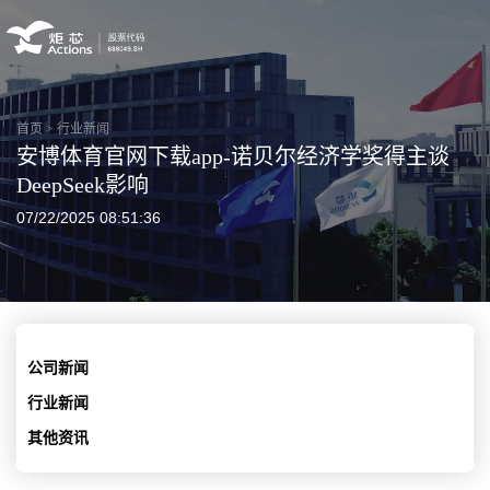
首页
>
行业新闻
安博体育官网下载app-诺贝尔经济学奖得主谈
DeepSeek影响
07/22/2025 08:51:36
公司新闻
行业新闻
其他资讯