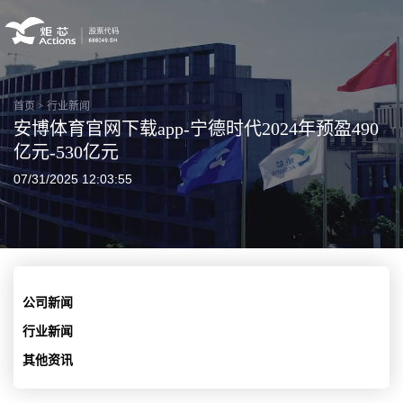
首页
>
行业新闻
安博体育官网下载app-宁德时代2024年预盈490
亿元-530亿元
07/31/2025 12:03:55
公司新闻
行业新闻
其他资讯