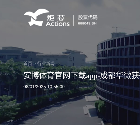
首页
>
行业新闻
安博体育官网下载app-成都华微
08/01/2025 10:55:00