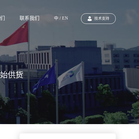
们
联系我们
中 / EN
技术支持
开始供货