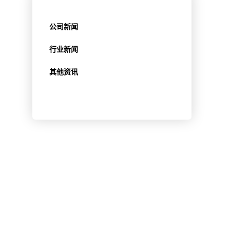
公司新闻
行业新闻
其他资讯