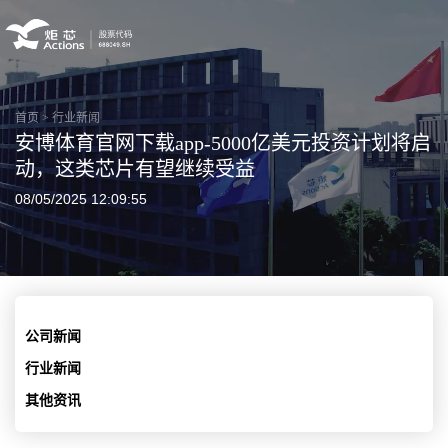
首页
>
行业新闻
安博体育官网下载app-5000亿美元投资计划将启
动，这类芯片有望继续受益
08/05/2025 12:09:55
公司新闻
行业新闻
其他资讯