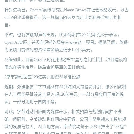
合作伙伴的厂商，参与上述项目。
针对该项目，OpenAI高级研究员Noam Brown在社会网络表示，以占
GDP的比重来衡量，这一规模与阿波罗登月计划和曼哈顿计划相
当。
不过，也有质疑的声音出现。比如特斯拉CEO马斯克公开表示，
Open AI实际上并没有足够的资金来支持这一项目。据他了解，软银
为该项目提供的融资保障金额远低于100亿美元。
尽管如此，目前Open AI仍在积极推进“星际之门”计划，项目建设将
率先在德州启动，随后会扩展至美国其他州。
2字节跳动回应120亿美元投资AI基础设施
近期，外媒报道了字节跳动在AI领域的大笔投资计划：该公司或将
在人工智能基础设施上投入超120亿美元，一部分资金用于海外投
资，一部分则用于国内市场。
对此，字节跳动回应国内媒体表示，相关预算与规划传闻并不准
确。但同时，字节跳动也在回应中强调，公司非常重视人工智能领
域的发展与投入。AI应用方面，字节跳动曾于2023年推出了“豆包”