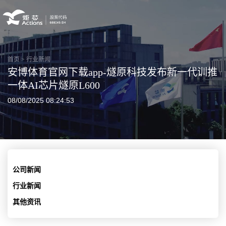
首页
>
行业新闻
安博体育官网下载app-燧原科技发布新一代训推
一体AI芯片燧原L600
08/08/2025 08:24:53
公司新闻
行业新闻
其他资讯