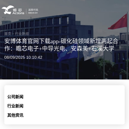
首页
>
行业新闻
安博体育官网下载app-碳化硅领域新增两起合
作：瞻芯电子+中导光电、安森美+石溪大学
08/09/2025 10:10:42
公司新闻
行业新闻
其他资讯