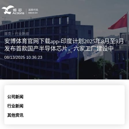
首页
>
行业新闻
安博体育官网下载app-印度计划2025年8月至9月
发布首款国产半导体芯片，六家工厂建设中
08/13/2025 10:36:23
公司新闻
行业新闻
其他资讯