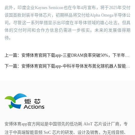
此外，印度企业Kaynes Semicon也在今年4月宣布，将于2025年交付
该国首款封装半导体芯片，初期样品将交付给Alpha Omega半导体公
司。尽管这一系列举措显示出印度在半导体领域的雄心壮志，但具
体的交付时间和合作方信息仍需进一步核实。未来的发展值得期
待。
上一篇：安博体育官网下载app-三星DRAM良率突破50%，下半年将量产HBM4
下一篇：安博体育官网下载app-中科半导体发布氮化镓机器人智能快充芯片
安博体育app官方网站是中国领先的低功耗 AIoT 芯片设计厂商，专
注于中高端智能音频 SoC 芯片的研发、设计及销售，为无线音频、