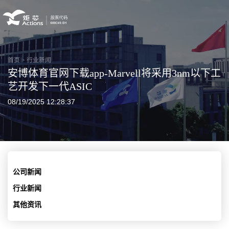
首页
>
行业新闻
安博体育官网下载app-Marvell将采用3nm以下工
艺开发下一代ASIC
08/19/2025 12:28:37
公司新闻
行业新闻
其他资讯