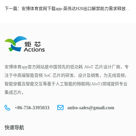
下一篇：安博体育官网下载app-英伟达H20出口解禁助力需求释放，预估中国外购AI芯片比例将回升至49% | TrendForce集邦咨询
安博体育app官方网站是中国领先的低功耗 AIoT 芯片设计厂商，专
注于中高端智能音频 SoC 芯片的研发、设计及销售，为无线音频、
智能穿戴及智能交互等基于人工智能的物联网(AIoT)领域提供专业
集成芯片。
+86-756-3395033
anbo-sales@gmail.com
快速导航