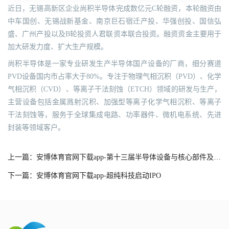
近日，无锡高新区企业尚积半导体完成数亿元C轮融资，本轮融资由
中车国创、无锡战新基金、南京巨石宿迁产投、华强创投、国信弘
盛、广州产投以及B轮投资人君联资本联合投资。融资资金主要用于
加大研发力度、扩大生产规模。
尚积半导体是一家专业研发生产半导体国产设备的厂商，细分赛道
PVD设备国内市占率大于80%。专注于物理气相沉积（PVD）、化学
气相沉积（CVD）、等离子干法刻蚀（ETCH）领域的研发与生产，
主营设备包括金属溅射沉积、加强型等离子化学气相沉积、等离子
干法刻蚀等，服务于全球集成电路、功率器件、微机电系统、先进
封装等领域客户。
上一篇：安博体育官网下载app-第十三届半导体设备与核心部件及材料展（CSEAC 2025）9月无锡开幕
下一篇：安博体育官网下载app-超纯科技启动IPO