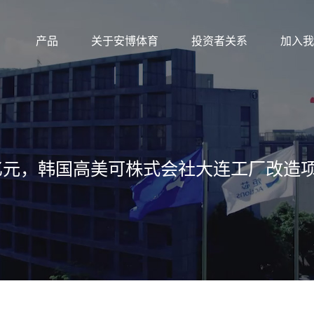
产品
关于安博体育
投资者关系
加入我
.2亿元，韩国高美可株式会社大连工厂改造