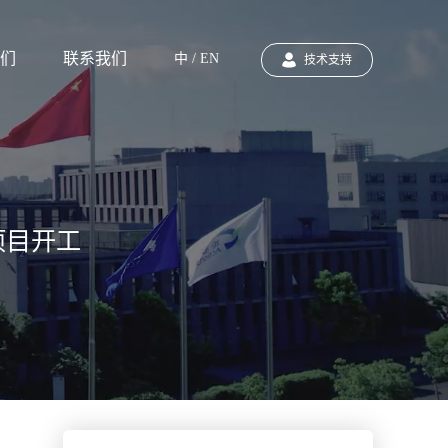
们
联系我们
中 / EN
技术支持
项目开工