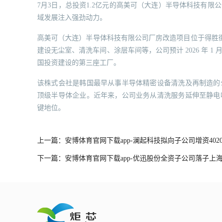
7月3日，总投资1.2亿元的高美可（大连）半导体科技有
域发展注入强劲动力。
高美可（大连）半导体科技有限公司厂房改造项目位于得胜街道
建设无尘室、清洗车间、涂层车间等，公司预计 2026 年 
国投资建设的第三座工厂。
该株式会社是韩国最早从事半导体精密设备清洗及再制造的
顶级半导体企业。近年来，公司业务从清洗服务延伸至静电
键地位。
上一篇：安博体育官网下载app-澜起科技拟向子公司增资40
下一篇：安博体育官网下载app-优迅股份全资子公司落子上