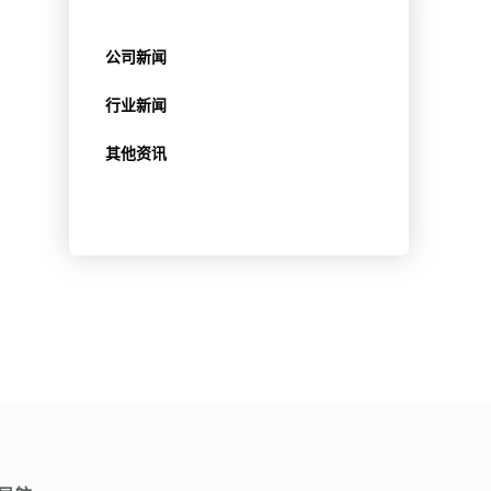
公司新闻
行业新闻
其他资讯