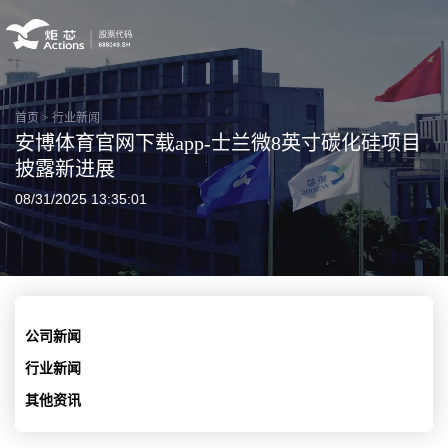
首页
>
行业新闻
安博体育官网下载app-士兰微8英寸碳化硅项目
披露新进展
08/31/2025 13:35:01
公司新闻
行业新闻
其他资讯