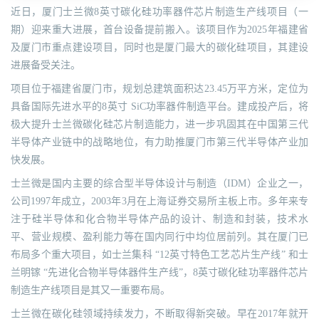
近日，厦门士兰微8英寸碳化硅功率器件芯片制造生产线项目（一
期）迎来重大进展，首台设备提前搬入。该项目作为2025年福建省
及厦门市重点建设项目，同时也是厦门最大的碳化硅项目，其建设
进展备受关注。
项目位于福建省厦门市，规划总建筑面积达23.45万平方米，定位为
具备国际先进水平的8英寸 SiC功率器件制造平台。建成投产后，将
极大提升士兰微碳化硅芯片制造能力，进一步巩固其在中国第三代
半导体产业链中的战略地位，有力助推厦门市第三代半导体产业加
快发展。
士兰微是国内主要的综合型半导体设计与制造（IDM）企业之一，
公司1997年成立，2003年3月在上海证券交易所主板上市。多年来专
注于硅半导体和化合物半导体产品的设计、制造和封装，技术水
平、营业规模、盈利能力等在国内同行中均位居前列。其在厦门已
布局多个重大项目，如士兰集科 “12英寸特色工艺芯片生产线” 和士
兰明镓 “先进化合物半导体器件生产线”，8英寸碳化硅功率器件芯片
制造生产线项目是其又一重要布局。
士兰微在碳化硅领域持续发力，不断取得新突破。早在2017年就开