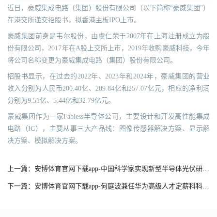
近日，豪威集成电路（集团）股份有限公司（以下简称“豪威集团”）
在港交所递交招股书，拟香港主板IPO上市。
豪威集团前身是韦尔股份，由虞仁荣于2007年在上海注册成立为股
份有限公司，2017年在A股上交所上市，2019年收购豪威科技，今年
将公司名称变更为豪威集成电路（集团）股份有限公司。
招股书显示，在过去的2022年、2023年和2024年，豪威集团的营业
收入分别为人民币200.40亿、209.84亿和257.07亿元，相应的净利润
分别为9.51亿、5.44亿和32.79亿元。
豪威集团作为一家Fabless半导体公司，主要设计和开发高性能集成
电路（IC），主要从事三大产品线：图像传感器解决方案、显示解
决方案、模拟解决方案。
上一篇：安博体育官网下载app-中国科学家实现新型半导体光伏研发突破
下一篇：安博体育官网下载app-何庭波兼任华为高级人才定薪科科长，推动半导体人才战略