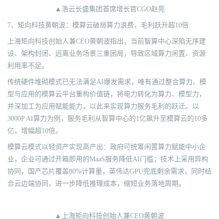
▲浩云长盛集团首席增长官CGO赵亮
7、矩向科技黄朝波：模算云破局算力浪费，毛利跃升超10倍
上海矩向科技创始人兼CEO黄朝波指出，当前智算中心深陷无序建
设、架构封闭、远离业务场景三重困局，导致区域算力闲置、资源
利用率不足。
传统硬件堆砌模式已无法满足AI爆发需求，唯有通过整合算力、模
型与应用的模算云平台重构价值链，将电力转化为算力、模型力，
并深加工为应用赋能能力，以此来实现算力服务毛利的跃迁。以
3000P AI算力为例，服务毛利从智算中心的1亿飙升至模算云的10多
亿，增幅超10倍。
模算云模式以轻资产实现高产出：政府可统筹闲置算力赋能中小企
业，企业可通过开箱即用的MaaS服务降低AI门槛；技术上采用异构
协同，国产芯片覆盖80%计算量，英伟达GPU兜底剩余需求，同时结
合云边端协同，进一步降低推理成本，缩短业务落地周期。
▲上海矩向科技创始人兼CEO黄朝波