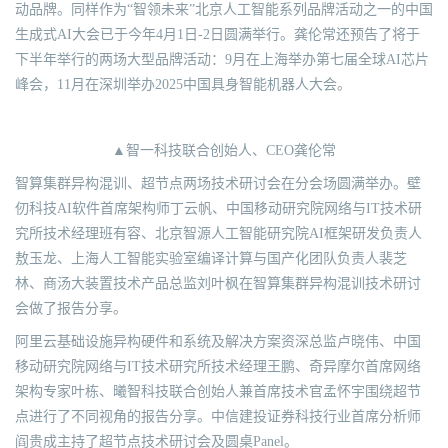
动品牌。同样作为“智领未来”北京人工智能系列品牌活动之一的中国
生成式AI大会已于今年4月1日-2日圆满举行。龚伦常还预告了将于
下半年举行的两场大型品牌活动：9月在上海举办第七届全球AI芯片
峰会，11月在深圳举办2025中国具身智能机器人大会。
▲智一科技联合创始人、CEO龚伦常
智算集群异构混训、超节点两场技术研讨会在分会场圆满举办。壁
仞科技AI软件首席架构师丁云帆、中国移动研究院网络与IT技术研
究所技术经理班有容、北京智源人工智能研究院AI框架研发负责人
敖玉龙、上海人工智能实验室编译计算与国产化团队负责人裴芝
林、商汤大装置技术产品总监刘叶枫在智算集群异构混训技术研讨
会做了报告分享。
阿里云基础设施异构硬件和系统及解决方案资深总监卢晓伟、中国
移动研究院网络与IT技术研究所技术经理王鹏、奇异摩尔首席网络
架构专家叶栋、曦智科技联合创始人兼首席技术官孟怀宇围绕超节
点进行了不同视角的报告分享。中信建投证券科技行业首席分析师
阎贵成主持了超节点技术研讨会及圆桌Panel。