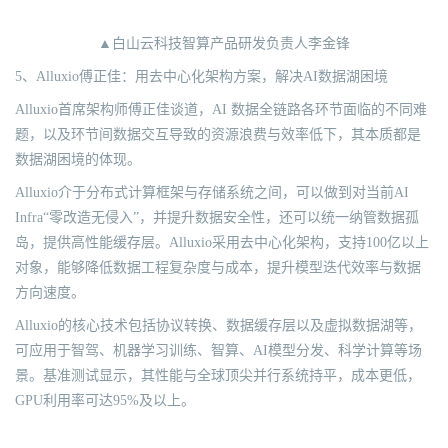
▲白山云科技智算产品研发负责人李金锋
5、Alluxio傅正佳：用去中心化架构方案，解决AI数据湖困境
Alluxio首席架构师傅正佳谈道，AI 数据全链路各环节面临的不同难
题，以及环节间数据交互导致的资源浪费与效率低下，其本质都是
数据湖困境的体现。
Alluxio介于分布式计算框架与存储系统之间，可以做到对当前AI
Infra“零改造无侵入”，并提升数据安全性，还可以统一纳管数据孤
岛，提供高性能缓存层。Alluxio采用去中心化架构，支持100亿以上
对象，能够降低数据工程复杂度与成本，提升模型迭代效率与数据
方向速度。
Alluxio的核心技术包括协议转换、数据缓存层以及虚拟数据湖等，
可应用于智驾、机器学习训练、智算、AI模型分发、科学计算等场
景。基准测试显示，其性能与全球顶尖并行系统持平，成本更低，
GPU利用率可达95%及以上。