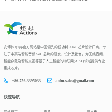
安博体育app官方网站是中国领先的低功耗 AIoT 芯片设计厂商，专
注于中高端智能音频 SoC 芯片的研发、设计及销售，为无线音频、
智能穿戴及智能交互等基于人工智能的物联网(AIoT)领域提供专业
集成芯片。
+86-756-3395033
anbo-sales@gmail.com
快速导航
网站首页
产品
开发板