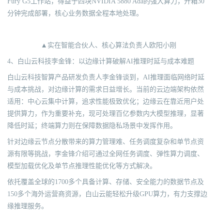
Fury G5工作站，得益于四块NVIDIA 5880 Ada的强大算力，开箱30
分钟完成部署，核心业务数据全程本地处理。
▲实在智能合伙人、核心算法负责人欧阳小刚
4、白山云科技李金锋：以边缘计算破解AI推理时延与成本难题
白山云科技智算产品研发负责人李金锋谈到，AI推理面临网络时延
与成本挑战，对边缘计算的需求日益增长。当前的云边端架构依然
适用：中心云集中计算，追求性能极致优化；边缘云在靠近用户处
提供算力，作为重要补充，现可处理百亿参数内大模型推理，显著
降低时延；终端算力则在保障数据隐私场景中发挥作用。
针对边缘云节点分散带来的算力管理难、任务调度复杂和单节点资
源有限等挑战，李金锋介绍可通过全网任务调度、弹性算力调度、
模型加载优化及单节点推理性能优化等方式解决。
依托覆盖全球的1700多个具备计算、存储、安全能力的数据节点及
150多个海外运营商资源，白山云能轻松升级GPU算力，有力支撑边
缘推理服务。