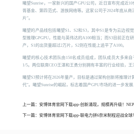
曦望Sunrise，一家新兴的国产GPU公司，近日宣布完成
胥基金、第四范式、游族网络等。这家公司于2024年底从商
片”。
曦望的产品线包括曦望S1、S2和S3，其中S1是专为云边视
型推理GPGPU，性能与英伟达的A100相当；而S3目前正
产，S1的出货量超过2万片，S2则在性能上追平了A100。
曦望的核心技术团队由150名成员组成，团队成员大多来自
1/5。两位联席CEO王湛和王勇分别拥有丰富的行业经验，
曦望S3预计将在2026年量产，目标是通过架构创新将推理计
代”。曦望Sunrise的崛起，标志着国产GPU市场的进一步
下一篇：安博体育官网下载app-联电力拼6奈米制程迎战全