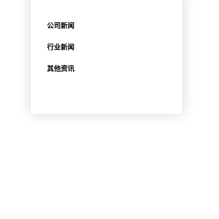
公司新闻
行业新闻
其他资讯