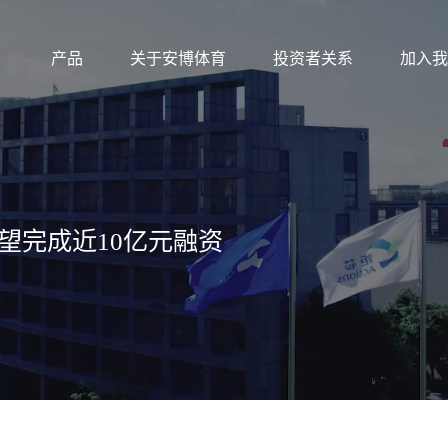
产品
关于安博体育
投资者关系
加入我
曦望完成近10亿元融资