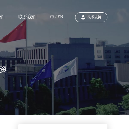
们
联系我们
中 / EN
技术支持
融资