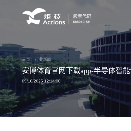
首页
>
行业新闻
安博体育官网下载app-半导体
09/10/2025 12:14:00