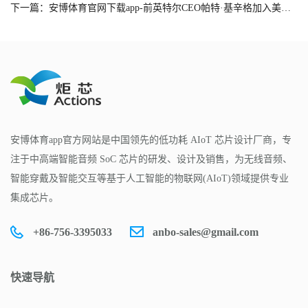
下一篇：安博体育官网下载app-前英特尔CEO帕特·基辛格加入美国AI芯片创企Snowcap Compute董事会
安博体育app官方网站是中国领先的低功耗 AIoT 芯片设计厂商，专
注于中高端智能音频 SoC 芯片的研发、设计及销售，为无线音频、
智能穿戴及智能交互等基于人工智能的物联网(AIoT)领域提供专业
集成芯片。
+86-756-3395033
anbo-sales@gmail.com
快速导航