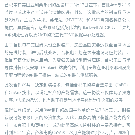
台积电在美国亚利桑那州的晶圆厂于6月17日宣布，首批4nm制程的
芯片已成功生产并送往台湾地区进行封装。这批芯片的制造数量达
到2万片，主要为苹果、英伟达（NVIDIA）和AMD等知名科技公司
提供。具体而言，这些晶圆包括英伟达的Blackwell AI GPU、苹果的
A系列处理器以及AMD的第五代EPYC数据中心处理器。
由于台积电在美国尚未设立封装厂，这些晶圆需要运送至台湾地区
的先进封装厂进行后续处理。台积电计划在未来建设两座封装厂，
但目前该计划尚未启动。为增强美国的制造供应链，台积电已与半
导体封装巨头安靠（Amkor）达成合作，利用安靠在亚利桑那州皮奥
里亚市建设的封装厂提供一站式的封装与测试服务。
此次合作将共同决定封装技术，包括台积电的整合型扇出（InFO）
和CoWoS技术，以满足客户的产能需求。这一协议不仅体现了双方
对客户需求的承诺，也有助于推动当地半导体制造生态圈的发展。
值得注意的是，采用3nm制程的晶圆平均单价高达2.3万美元，封装
错误可能导致巨大的经济损失。因此，具备高端封装整合能力的企
业，如台积电和英特尔，成为此类高端芯片封装的主要承接者。预
计到2024年底，台积电的CoWoS-L/S月产能将达到7.5万片，2025年