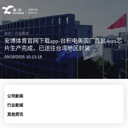
首页
>
行业新闻
安博体育官网下载app-台积电美国厂首批4nm芯
片生产完成，已送往台湾地区封装
09/18/2025 10:13:18
公司新闻
行业新闻
其他资讯