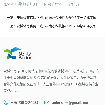
在AI ASIC需求的推动下，预计将扩增至11.5万片/月。
上一篇：安博体育官网下载app-德州仪器投资600亿美元扩建美国半导体工厂
下一篇：安博体育官网下载app-南芯科技推出190V压电驱动芯片，填补国产技术空白
安博体育app官方网站是中国领先的低功耗 AIoT 芯片设计厂商，专
注于中高端智能音频 SoC 芯片的研发、设计及销售，为无线音频、
智能穿戴及智能交互等基于人工智能的物联网(AIoT)领域提供专业
集成芯片。
+86-756-3395033
anbo-sales@gmail.com