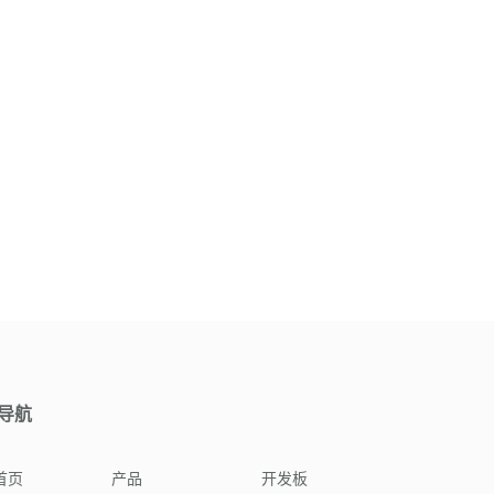
导航
首页
产品
开发板