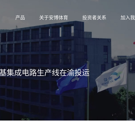
产品
关于安博体育
投资者关系
加入我
碳基集成电路生产线在渝投运