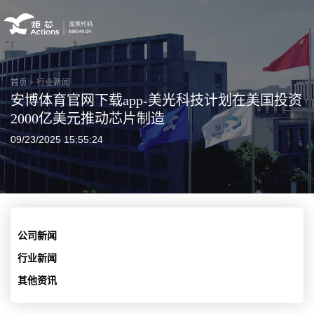
首页
>
行业新闻
安博体育官网下载app-美光科技计划在美国投资
2000亿美元推动芯片制造
09/23/2025 15:55:24
公司新闻
行业新闻
其他资讯