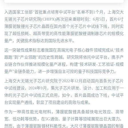
入选国家工信部“首批重点培育中试平台”名单不到1个月，上海交大
无锡光子芯片研究院(CHIPX)再次迎来重磅时刻：6月5日，首片6寸
薄膜铌酸锂光子芯片晶圆在国内首个光子芯片中试线下线，同时实
现了超低损耗、超高带宽的高性能薄膜铌酸锂调制器芯片的规模化
量产，关键技术指标达到国际先进水平。
这一突破性成果标志着我国在高端光电子核心器件领域完成从“技术
跟跑”到“产业领跑”的历史性跨越。研究院将依托中试平台，携手产
业链合作伙伴推进规模化量产进程，构建“技术研发-工艺验证-规模
量产”全链条能力，进一步增强自主可控的量子科技国际竞争力。
上海交大无锡光子芯片研究院于2022年12月启动国内首条光子芯片
中试线建设，2024年9月，集光子芯片研发、设计、加工和应用于一
体的光子芯片中试线正式启用。如今，首片晶圆成功下线，中试平
台实现量产通线，彰显了项目建设的高效与成果。
作为一种高性能光电材料，薄膜铌酸锂具备超快电光效应、高带
宽、低功耗等优势，在5G通信、量子计算等领域展现出巨大潜力。
然而，由于薄膜铌酸锂材料脆性大，大尺寸薄膜铌酸锂晶圆的制备