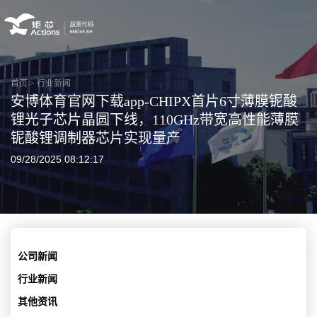
首页
>
行业新闻
安博体育官网下载app-CHIPX首片6寸薄膜铌酸
锂光子芯片晶圆下线，110GHz带宽高性能薄膜
铌酸锂调制器芯片实现量产
09/28/2025 08:12:17
公司新闻
行业新闻
其他资讯