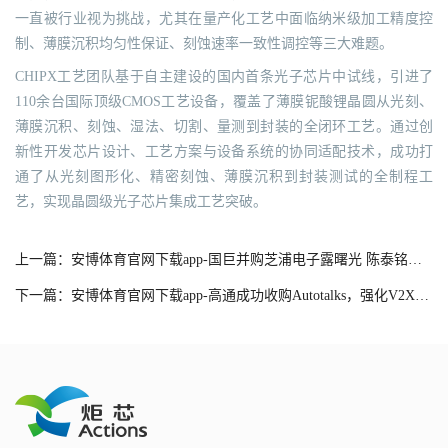
一直被行业视为挑战，尤其在量产化工艺中面临纳米级加工精度控
制、薄膜沉积均匀性保证、刻蚀速率一致性调控等三大难题。
CHIPX工艺团队基于自主建设的国内首条光子芯片中试线，引进了
110余台国际顶级CMOS工艺设备，覆盖了薄膜铌酸锂晶圆从光刻、
薄膜沉积、刻蚀、湿法、切割、量测到封装的全闭环工艺。通过创
新性开发芯片设计、工艺方案与设备系统的协同适配技术，成功打
通了从光刻图形化、精密刻蚀、薄膜沉积到封装测试的全制程工
艺，实现晶圆级光子芯片集成工艺突破。
上一篇：安博体育官网下载app-国巨并购芝浦电子露曙光 陈泰铭：双方本月中协商 保证技术不外流
下一篇：安博体育官网下载app-高通成功收购Autotalks，强化V2X车联网解决方案