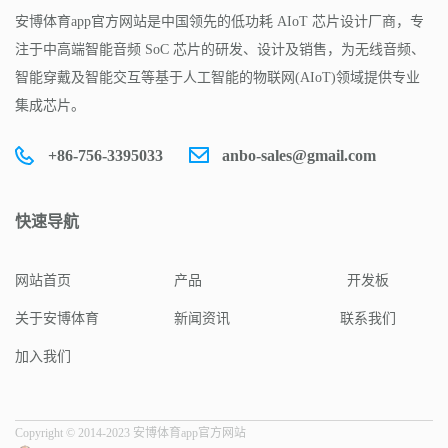
安博体育app官方网站是中国领先的低功耗 AIoT 芯片设计厂商，专
注于中高端智能音频 SoC 芯片的研发、设计及销售，为无线音频、
智能穿戴及智能交互等基于人工智能的物联网(AIoT)领域提供专业
集成芯片。
+86-756-3395033
anbo-sales@gmail.com
快速导航
网站首页
产品
开发板
关于安博体育
新闻资讯
联系我们
加入我们
Copyright © 2014-2023 安博体育app官方网站