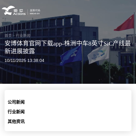
首页
>
行业新闻
安博体育官网下载app-株洲中车8英寸SiC产线最
新进展披露
10/11/2025 13:38:04
公司新闻
行业新闻
其他资讯