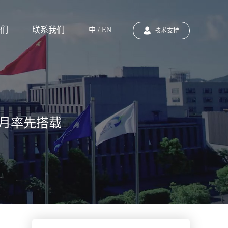
们
联系我们
中 / EN
技术支持
 本月率先搭载