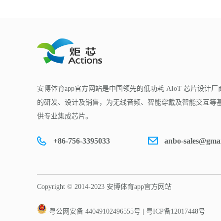
安博体育app官方网站是中国领先的低功耗 AIoT 芯片设计厂
的研发、设计及销售，为无线音频、智能穿戴及智能交互等基于
供专业集成芯片。
+86-756-3395033
anbo-sales@gma
Copyright © 2014-2023 安博体育app官方网站
粤公网安备 44049102496555号
|
粤ICP备12017448号