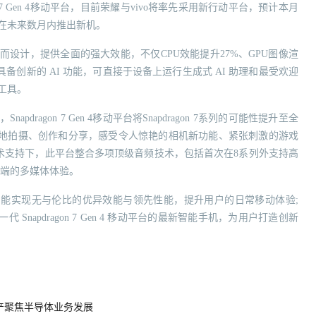
agon 7 Gen 4移动平台，目前荣耀与vivo将率先采用新行动平台，预计本月
也将在未来数月内推出新机。
媒体体验而设计，提供全面的强大效能，不仅CPU效能提升27%、GPU图像渲
具备创新的 AI 功能，可直接于设备上运行生成式 AI 助理和最受欢迎
成工具。
apdragon 7 Gen 4移动平台将Snapdragon 7系列的可能性提升至全
松地拍摄、创作和分享，感受令人惊艳的相机新功能、紧张刺激的游戏
ound技术支持下，此平台整合多项顶级音频技术，包括首次在8系列外支持高
尖端的多媒体体验。
能实现无与伦比的优异效能与领先性能，提升用户的日常移动体验;
Snapdragon 7 Gen 4 移动平台的最新智能手机，为用户打造创新
资产聚焦半导体业务发展