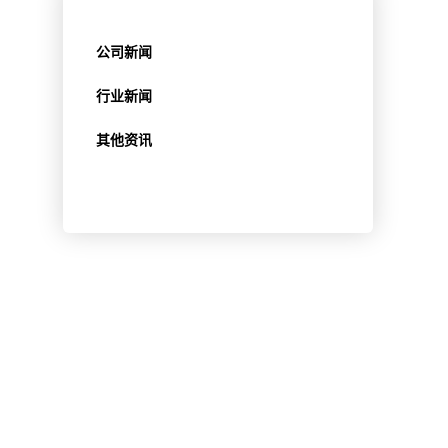
公司新闻
行业新闻
其他资讯