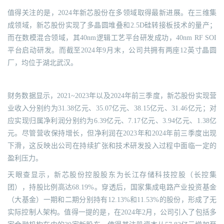
值得关注的是，2024年新芯股份在多领域取得最新进展。在三维集
成领域，新芯股份实现了多晶圆堆叠和2.5D硅转接板技术的量产；
而在数模混合领域，其40nm逻辑工艺平台研发成功，40nm RF SOI
平台启动研发。而截至2024年9月末，公司共拥有两座12英寸晶圆
厂，均位于湖北武汉。
财务数据显示，2021~2023年以及2024年前三季度，新芯股份实现营
业收入分别约为31.38亿元、35.07亿元、38.15亿元、31.46亿元；对
应实现归属净利润分别约为6.39亿元、7.17亿元、3.94亿元、1.38亿
元。尽管营收保持增长，但净利润在2023年和2024年前三季度出现
下滑，这反映出公司在持续扩张和技术研发投入过程中面临一定的
盈利压力。
天眼查显示，新芯股份控股股东为长江存储科技控股（长控集
团），持股比例高达68.19%。穿透后，国家集成电路产业投资基金
（大基金）一期和二期分别持有12.13%和11.53%的股份，形成了无
实际控制人架构。值得一提的是，在2024年2月，公司引入了包括多