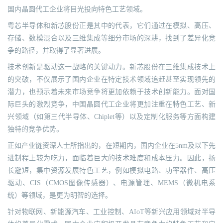
国内晶圆代工企业将目光投向特色工艺领域。
粤芯半导体和新芯股份正是其中的代表，它们通过在模拟、高压、
存储、数模混合以及三维集成等细分市场的深耕，找到了差异化竞
争的路径，并取得了显著进展。
技术创新是驱动这一战略的关键动力。新芯股份在三维集成技术上
的突破，不仅展示了国内企业在特定技术领域追赶甚至实现领先的
潜力，也预示着未来市场竞争将更加依赖于技术创新能力。面对国
际巨头的激烈竞争，中国晶圆代工企业将更加注重在特色工艺、新
兴领域（如第三代半导体、Chiplet等）以及定制化服务等方面构建
独特的竞争优势。
正如产业链资深人士所指出的，在短期内，国内企业在5nm及以下先
进制程上较为吃力，面临着巨大的技术难度和成本压力。因此，扬
长避短，集中资源发展特色工艺，例如模拟电路、功率器件、高压
驱动、CIS（CMOS图像传感器）、电源管理、MEMS（微机电系
统）等领域，是更为明智的选择。
针对物联网、新能源汽车、工业控制、AIoT等新兴应用领域对半导