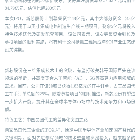
家金融机构在内的30家新股东，使得其注册资本从57.82亿元增加至
84.79亿元，估值也超200亿元。
本次IPO，新芯股份计划募集资金48亿元，其中大部分资金（43亿
元）将用于12英寸集成电路制造生产线三期项目，剩余5亿元将投入
特色技术迭代及研发配套项目。该公司表示，该次募集资金到位及
募投项目的顺利实施，将有利于公司抢抓三维集成与SOI产业生态建
设关键期。
新芯股份在三维集成技术上的突破，有望打破美韩等国际巨头在该
领域的垄断，并高度契合人工智能（AI）、5G等高算力应用领域的
需求。目前，公司在该领域已获得1.83亿元的在手订单，占其晶圆代
工在手订单总额的25%。随着募投项目的顺利推进，新芯股份有望进
一步扩大产能，提升其在全球半导体市场中的技术竞争力和市场份
额。
特色工艺：中国晶圆代工的差异化突围之路
两家晶圆代工企业的IPO进程，恰逢中国半导体产业加速国产替代的
关键时期。面对先进制程领域的技术壁垒和高昂投入，越来越多的