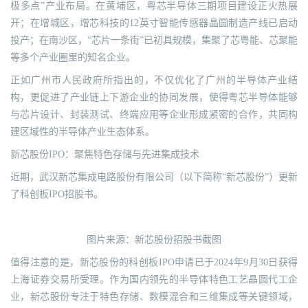
极多点”产业布局。在黄埔区，粤芯半导体三期项目建设正火热展
开；在增城区，增芯科技的12英寸智能传感器晶圆制造产线已启动
投产；在南沙区，“芯片一条街”已初具规模，集聚了芯粤能、芯聚能
等多个产业圈里的知名企业。
正如广州市人民政府所指出的，不仅优化了广州的半导体产业结
构，更促进了产业链上下游企业的协同发展，使得粤芯半导体能够
与芯片设计、封装测试、终端应用等企业形成紧密的合作，共同构
建区域性的半导体产业生态体系。
新芯股份IPO：聚焦特色存储与先进集成技术
近期，武汉新芯集成电路股份有限公司（以下简称“新芯股份”）更新
了科创板IPO招股书。
图片来源：新芯股份招股书截图
值得注意的是，新芯股份的科创板IPO申请已于2024年9月30日获得
上海证券交易所受理。作为国内领先的半导体特色工艺晶圆代工企
业，新芯股份专注于特色存储、数模混合和三维集成等关键领域，