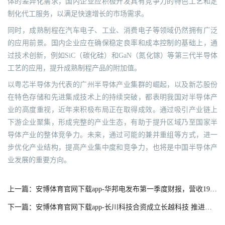
体的差异化需求，国内企业应积极开发具有竞争力的特色工艺和定
制化代工服务，以满足快速增长的市场需求。
同时，成熟制程在汽车电子、工业、消费电子等领域仍然拥有广泛
的应用前景。国内企业应在确保稳定良率和成本控制的基础上，通
过技术创新，例如SiC（碳化硅）和GaN（氮化镓）等第三代半导体
工艺的应用，提升成熟制程产品的附加值。
以粤芯半导体为代表的广州半导体产业集群的崛起，以及新芯股份
在特色存储和先进集成技术上的持续突破，都表明我国对半导体产
业的高度重视，近年来积极布局正在取得成效。通过吸引产业链上
下游企业聚集，形成完整的产业生态，有助于提升区域乃至国家半
导体产业的整体竞争力。未来，通过可能的兼并重组等方式，进一
步优化产业结构，提高产业集中度和竞争力，也将是中国半导体产
业发展的重要方向。
上一篇：安博体育官网下载app-华邦电发布第一季度财报，营收199.93亿元
下一篇：安博体育官网下载app-长川科技合资成立长越科技 推进高端封测设备国产化