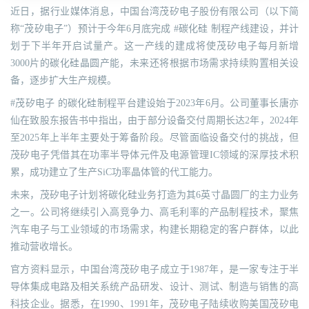
近日，据行业媒体消息，中国台湾茂矽电子股份有限公司（以下简
称“茂矽电子”）预计于今年6月底完成 #碳化硅 制程产线建设，并计
划于下半年开启试量产。这一产线的建成将使茂矽电子每月新增
3000片的碳化硅晶圆产能，未来还将根据市场需求持续购置相关设
备，逐步扩大生产规模。
#茂矽电子 的碳化硅制程平台建设始于2023年6月。公司董事长唐亦
仙在致股东报告书中指出，由于部分设备交付周期长达2年，2024年
至2025年上半年主要处于筹备阶段。尽管面临设备交付的挑战，但
茂矽电子凭借其在功率半导体元件及电源管理IC领域的深厚技术积
累，成功建立了生产SiC功率晶体管的代工能力。
未来，茂矽电子计划将碳化硅业务打造为其6英寸晶圆厂的主力业务
之一。公司将继续引入高竞争力、高毛利率的产品制程技术，聚焦
汽车电子与工业领域的市场需求，构建长期稳定的客户群体，以此
推动营收增长。
官方资料显示，中国台湾茂矽电子成立于1987年，是一家专注于半
导体集成电路及相关系统产品研发、设计、测试、制造与销售的高
科技企业。据悉，在1990、1991年，茂矽电子陆续收购美国茂矽电