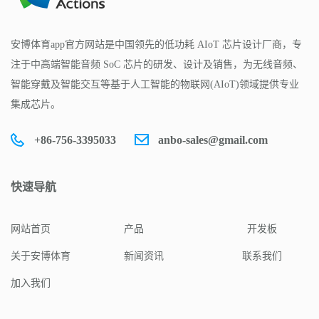
安博体育app官方网站是中国领先的低功耗 AIoT 芯片设计厂商，专
注于中高端智能音频 SoC 芯片的研发、设计及销售，为无线音频、
智能穿戴及智能交互等基于人工智能的物联网(AIoT)领域提供专业
集成芯片。
+86-756-3395033
anbo-sales@gmail.com
快速导航
网站首页
产品
开发板
关于安博体育
新闻资讯
联系我们
加入我们