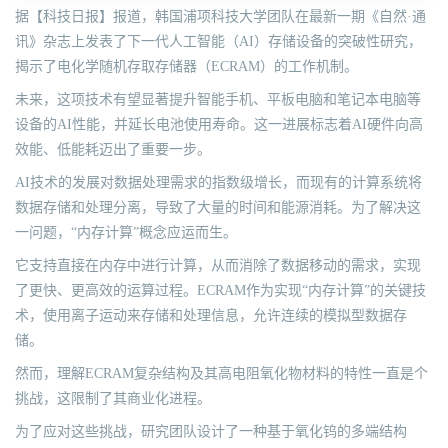
据【科技日报】报道，韩国浦项科技大学团队在最新一期《自然·通
讯》杂志上发表了下一代人工智能（AI）存储设备的突破性研究，
揭示了电化学随机存取存储器（ECRAM）的工作机制。
未来，这项技术有望显著提升智能手机、平板电脑和笔记本电脑等
设备的AI性能，并延长电池使用寿命。这一进展标志着AI硬件向高
效能、低能耗迈出了重要一步。
AI技术的发展对数据处理需求的指数级增长，而现有的计算系统将
数据存储和处理分离，导致了大量的时间和能源消耗。为了解决这
一问题，“内存计算”概念应运而生。
它支持直接在内存中进行计算，从而消除了数据移动的需求，实现
了更快、更高效的运算过程。ECRAM作为实现“内存计算”的关键技
术，使用离子运动来存储和处理信息，允许连续的模拟型数据存
储。
然而，理解ECRAM复杂结构及其高电阻氧化物材料的特性一直是个
挑战，这限制了其商业化进程。
为了应对这些挑战，研究团队设计了一种基于氧化钨的多端结构