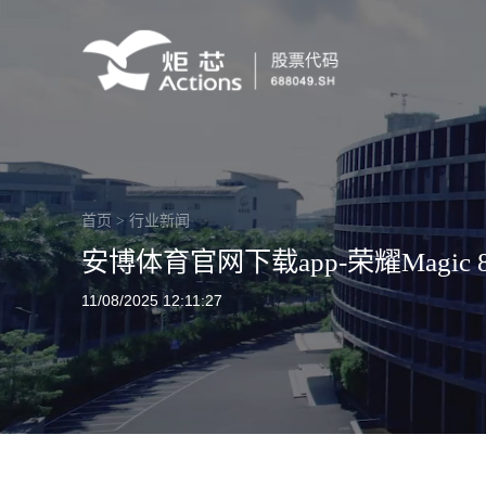
首页
>
行业新闻
安博体育官网下载app-荣耀Mag
11/08/2025 12:11:27