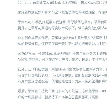
10月5日，荣耀正式发布Magic 8系列旗舰手机及MagicOS 1
荣耀新旗舰聚焦AI能力与全场景智慧体验的深度融合，在硬
荣耀Magic 8系列搭载第五代骁龙8至尊版移动平台，采用台
提升。在荣耀与高通的深度联合调校下，常温实测跑分高达4
作为影像旗舰的代表，荣耀Magic8 Pro主摄升级为2亿超夜神长
构的顶级规格，保证了在暗光条件下也能拍摄出清晰、细腻
AI功能方面，荣耀Magic 8系列搭载行业首个真正意义上的自进化 
YOYO 智能体，可以在购物、美食、出游、健康、工作五
此外，汇顶科技透露，荣耀Magic 8集成多项汇顶创新力量，
有优异的信噪比表现，识别速度更快。智能音频放大器采用独
芯片方案深度适配新一代旗舰处理器，为用户带来丝滑顺手
最后，荣耀宣布将发布面向未来的AI终端生态新品荣耀ROBO
户的专属摄影机，新品将于2026年在巴塞罗那正式亮相。