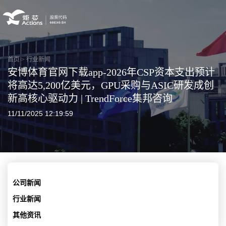
首页
>
行业新闻
安博体育官网下载app-2026年CSP资本支出预计
将高达5,200亿美元，GPU采购与ASIC研发成创
新高核心驱动力 | TrendForce集邦咨询
11/11/2025 12:19:59
公司新闻
行业新闻
其他资讯