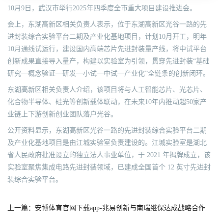
10月9日，武汉市举行2025年四季度全市重大项目建设推进会。
会上，东湖高新区相关负责人表示，位于东湖高新区光谷一路的先
进封装综合实验平台二期及产业化基地项目，计划10月开工，明年
10月通线试运行，建设国内高端芯片先进封装量产线，将中试平台
创新成果直接导入量产，构建以实验室为引领，贯穿先进封装“基础
研究—概念验证—研发—小试—中试—产业化”全链条的创新闭环。
东湖高新区相关负责人介绍，该项目将与人工智能芯片、光芯片、
化合物半导体、硅光等创新载体联动，在未来10年内推动超50家产
业链上下游创新创业团队落户光谷。
公开资料显示，东湖高新区光谷一路的先进封装综合实验平台二期
及产业化基地项目是由江城实验室负责建设的。江城实验室是湖北
省人民政府批准设立的独立法人事业单位，于 2021 年揭牌成立，该
实验室聚焦集成电路先进封装领域，已建成全国首个 12 英寸先进封
装综合实验平台。
上一篇：安博体育官网下载app-兆易创新与南瑞继保达成战略合作