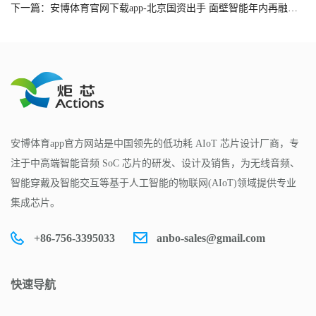
下一篇：安博体育官网下载app-北京国资出手 面壁智能年内再融数亿
安博体育app官方网站是中国领先的低功耗 AIoT 芯片设计厂商，专
注于中高端智能音频 SoC 芯片的研发、设计及销售，为无线音频、
智能穿戴及智能交互等基于人工智能的物联网(AIoT)领域提供专业
集成芯片。
+86-756-3395033
anbo-sales@gmail.com
快速导航