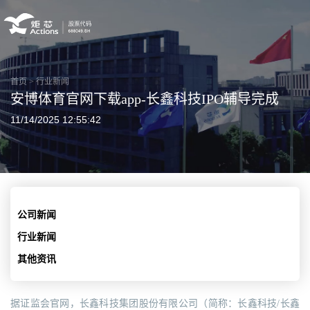
首页
>
行业新闻
安博体育官网下载app-长鑫科技IPO辅导完成
11/14/2025 12:55:42
公司新闻
行业新闻
其他资讯
据证监会官网，长鑫科技集团股份有限公司（简称：长鑫科技/长鑫