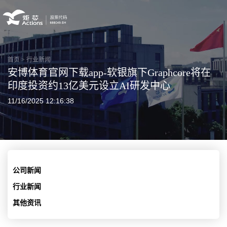
首页
>
行业新闻
安博体育官网下载app-软银旗下Graphcore将在
印度投资约13亿美元设立AI研发中心
11/16/2025 12:16:38
公司新闻
行业新闻
其他资讯