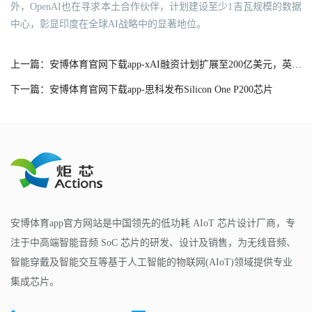
外，OpenAI也在寻求本土合作伙伴，计划建设至少1吉瓦规模的数据
中心，彰显印度在全球AI战略中的显著地位。
上一篇：安博体育官网下载app-xAI融资计划扩展至200亿美元，英伟达等机构加码投资
下一篇：安博体育官网下载app-思科发布Silicon One P200芯片
安博体育app官方网站是中国领先的低功耗 AIoT 芯片设计厂商，专
注于中高端智能音频 SoC 芯片的研发、设计及销售，为无线音频、
智能穿戴及智能交互等基于人工智能的物联网(AIoT)领域提供专业
集成芯片。