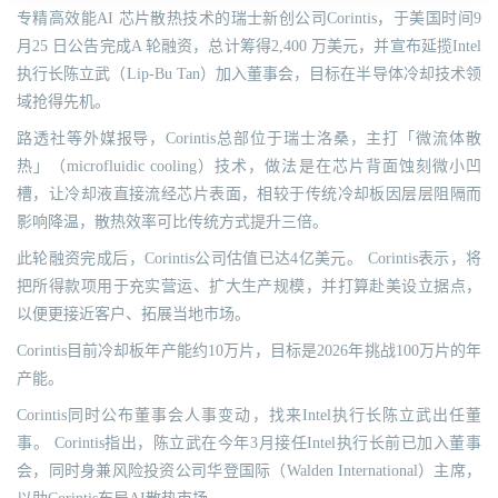
专精高效能AI 芯片散热技术的瑞士新创公司Corintis，于美国时间9
月25 日公告完成A 轮融资，总计筹得2,400 万美元，并宣布延揽Intel
执行长陈立武（Lip-Bu Tan）加入董事会，目标在半导体冷却技术领
域抢得先机。
路透社等外媒报导，Corintis总部位于瑞士洛桑，主打「微流体散
热」（microfluidic cooling）技术，做法是在芯片背面蚀刻微小凹
槽，让冷却液直接流经芯片表面，相较于传统冷却板因层层阻隔而
影响降温，散热效率可比传统方式提升三倍。
此轮融资完成后，Corintis公司估值已达4亿美元。 Corintis表示，将
把所得款项用于充实营运、扩大生产规模，并打算赴美设立据点，
以便更接近客户、拓展当地市场。
Corintis目前冷却板年产能约10万片，目标是2026年挑战100万片的年
产能。
Corintis同时公布董事会人事变动，找来Intel执行长陈立武出任董
事。 Corintis指出，陈立武在今年3月接任Intel执行长前已加入董事
会，同时身兼风险投资公司华登国际（Walden International）主席，