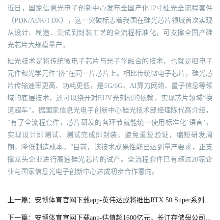
近日，国家信息光电子创新中心发布全国产化12寸硅光全流程套件
（PDK/ADK/TDK），这一突破标志着我国在硅光芯片领域首次实现
从设计、制造、测试到封装工艺的全流程标准化，可支撑全国产硅
光芯片大规模量产。
硅光技术是将传统微电子芯片与光子学融合的技术，也就是把电子
元件和光学元件“挤”在同一片芯片上。相比传统微电子芯片，硅光芯
片传输速率更高、功耗更低，是5G/6G、AI算力网络、量子信息等领
域的底层技术，还可以绕开对EUV光刻机的依赖，实现芯片领域“换
道超车”。据国家信息光电子创新中心硅光技术部经理陈代高介绍，
“有了全流程套件，芯片研发的各环节就能统一使用标准化‘语言’，
实现设计即测试、测试完成即封装，避免重复验证，缩短研发周
期，降低制造成本。”目前，该技术成果性能已达到量产要求，正支
撑龙头企业进行高速硅光芯片的试产。全流程套件已有超过20家企
业与国家信息光电子创新中心达成初步合作意向。
上一篇：安博体育官网下载app-英伟达或将推出RTX 50 Super系列显卡
下一篇：安博体育官网下载app-估值超1600亿元，长江存储母公司新动态