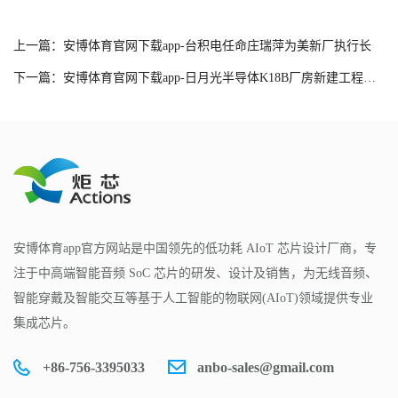
上一篇：安博体育官网下载app-台积电任命庄瑞萍为美新厂执行长
下一篇：安博体育官网下载app-日月光半导体K18B厂房新建工程正式发包福华公司
安博体育app官方网站是中国领先的低功耗 AIoT 芯片设计厂商，专
注于中高端智能音频 SoC 芯片的研发、设计及销售，为无线音频、
智能穿戴及智能交互等基于人工智能的物联网(AIoT)领域提供专业
集成芯片。
+86-756-3395033
anbo-sales@gmail.com