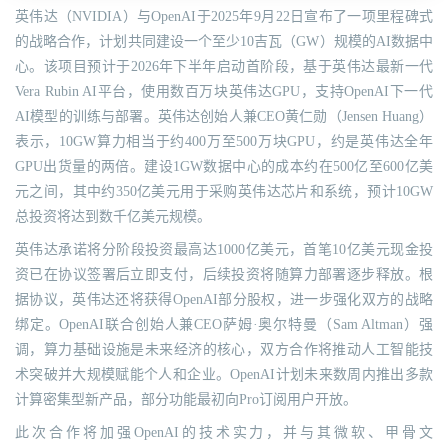
英伟达（NVIDIA）与OpenAI于2025年9月22日宣布了一项里程碑式
的战略合作，计划共同建设一个至少10吉瓦（GW）规模的AI数据中
心。该项目预计于2026年下半年启动首阶段，基于英伟达最新一代
Vera Rubin AI平台，使用数百万块英伟达GPU，支持OpenAI下一代
AI模型的训练与部署。英伟达创始人兼CEO黄仁勋（Jensen Huang）
表示，10GW算力相当于约400万至500万块GPU，约是英伟达全年
GPU出货量的两倍。建设1GW数据中心的成本约在500亿至600亿美
元之间，其中约350亿美元用于采购英伟达芯片和系统，预计10GW
总投资将达到数千亿美元规模。
英伟达承诺将分阶段投资最高达1000亿美元，首笔10亿美元现金投
资已在协议签署后立即支付，后续投资将随算力部署逐步释放。根
据协议，英伟达还将获得OpenAI部分股权，进一步强化双方的战略
绑定。OpenAI联合创始人兼CEO萨姆·奥尔特曼（Sam Altman）强
调，算力基础设施是未来经济的核心，双方合作将推动人工智能技
术突破并大规模赋能个人和企业。OpenAI计划未来数周内推出多款
计算密集型新产品，部分功能最初向Pro订阅用户开放。
此次合作将加强OpenAI的技术实力，并与其微软、甲骨文