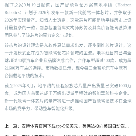
据IT之家9月19日报道，国产智能驾驶方案商地平线（Horizon
Robotics）计划于2026年发布一款新一代舱驾一体芯片，并争取于
2026年实现量产。知情人士透露，这款芯片可能是地平线历史上设
计最复杂的一款，副总裁兼首席架构师苏箐及其高阶智能驾驶算法
团队参与了该芯片的算力定义与规划。
该芯片的设计理念是从软件算法需求出发，逐步倒推芯片设计，这
一开发模式正在成为智能驾驶芯片领域的主流。地平线目前已与全
球超过40家汽车企业及品牌达成合作，合作车型超过400款，成为超
过600万车主的选择。市场数据显示，现今每三台智能汽车中就有一
台搭载地平线的技术。
截至2025年8月，地平线的征程家族芯片量产出货量已突破1000万
套，成为国内首家达成千万级出货量里程碑的智能驾驶科技企业。
新一代舱驾一体芯片的量产将进一步推动国产智能驾驶技术在全球
市场的竞争力，带动整车智能化升级。
上一篇：安博体育官网下载app-5亿美元，英伟达投向英国自动驾驶初创公司Wayve