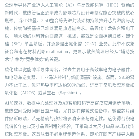
全球半导体产业迈入人工智能（AI）与高效能运算（HPC）驱动的
新时代，散热管理正逐渐成为影响芯片设计与制程能否突破的核心
瓶颈。当3D堆叠、2.5D整合等先进封装架构持续推升芯片密度与功
耗，传统陶瓷基板已难以满足热通量需求。晶圆代工龙头台积电正
以一项大胆的材料转向回应这一挑战，那就是全面拥抱12英寸碳化
硅（SiC）单晶基板，并逐步退出氮化镓（GaN）业务。此举不仅象
征台积电在材料战略recalibration，更显示散热管理已经从“辅助技
术”升格为“竞争优势”的关键。
碳化硅以宽能隙半导体闻名，过去主要用于高效率电力电子器件，
如电动车逆变器、工业马达控制与新能源基础设施。然而，SiC的潜
力不止于此，优异热导率可达约500W/mK，远高于常见陶瓷基板如
氧化铝（Al2O3）或蓝宝石（Sapphire）。
AI加速器、数据中心处理器及AR智能眼镜等高密度应用逐步落地，
散热空间受限问题日益严峻。尤其是在穿戴式设备中，微型芯片组
件贴近眼睛，若无精确的热控将影响安全与稳定性。这使得台积电
凭借长年在12英寸晶圆制程的经验，正推动以大尺寸单晶SiC取代传
统陶瓷基板。这意味着不必重建制造体系，即能在既有产线导入新