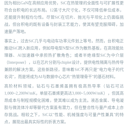
因为相比GaN在高频应用优势，SiC在热管理的全面性与可扩展性更
符合台积电的长远布局。12英寸大尺寸化，不仅可降低单位成本，
还能提升制程均匀性。尽管SiC在切片、抛光与平坦化上仍面临挑
战，但台积电的既有设备与封装工艺能力，使其有望克服障碍，加
速量产落地。
事实上，过去SiC几乎与电动车功率元件划上等号。然而，台积电正
推动SiC跨入新应用，例如导电型N型SiC作为散热基板，在高效能处
理器、AI加速器中承担热扩散角色；或者半绝缘型SiC为中介层
（Interposer），以在芯片分割与chiplet设计，提供电性隔离与热传导
兼顾的解决方案。这些新路径，意味着SiC不再只是“电力电子的代
名词”，而是将成为AI与数据中心芯片“热管理骨干”的基石材料。
高阶材料领域，钻石与石墨烯虽拥有极高热导率（钻石可达
1,000~2,200W/mK，单层石墨烯更高达3,000~5,000W/mK），但其高
昂成本与制程规模化困难，使其难以成为主流。液态金属、导电凝
胶与微流体冷却等替代方案虽有潜力，但在整合性与量产成本上亦
存挑战。相较之下，SiC以“性能、机械强度与可量产性兼具”的特
点，展现出最具实际性的折衷方案。