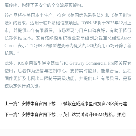
离传输，构建了更安全的全交流屋顶架构。
该产品将在美国本土生产，符合《美国优先采购法》和《美国制造
法》的要求，适用于联邦基础设施项目。IQ9N-3P将于2025年12月上
市，并提供25年有限质保，市场表现与用户口碑良好，有助于降低
长期运维成本。安费诺能源系统事业部高级副总裁兼总经理Aaron
Gordon表示：“IQ9N-3P微型逆变器为庞大的480伏商用市场开辟了新
机遇。”
此外，IQ9商用微型逆变器需与IQ Gateway Commercial Pro网关配套
使用，后者作为通信与控制中心，支持实时监测、能量管理、远程
固件更新及电网出口限制等高级功能，并提供15年有限质保，是系
统稳定运行的关键。
上一篇：安博体育官网下载app-微软在威斯康星州投资73亿美元建设AI数据中心
下一篇：安博体育官网下载app-英伟达尝试调升HBM4规格，预期2026年SK海力士仍是最大供应商 | TrendForce集邦咨询