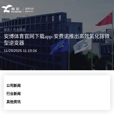
首页
>
行业新闻
安博体育官网下载app-安费诺推出高效氮化镓微
型逆变器
11/29/2025 11:19:04
公司新闻
行业新闻
其他资讯