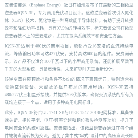
安费诺能源（Enphase Energy）近日在加州发布了其最新的三相微型
逆变器IQ9N-3P，专为商用光伏项目设计。这款逆变器首次引入氮化
镓（GaN）技术，氮化镓是一种高效能半导体材料，有助于提升转换
效率和降低功率损耗，具有97.5%的转换效率，标志着该公司在微型
逆变器技术上的重要进步，尤其在提高系统效率和安全性方面。
IQ9N-3P适用于480伏的商用项目，能够承受16安培的直流持续电
流，峰值输出功率可达427伏安，支持高达600瓦的组件。安费诺表
示，该产品不仅适合100千瓦以下的小型商用系统，还能扩展至数百
千瓦的大型系统，具备灵活性，未来扩容时无需重新设计。
该逆变器在屋顶遮挡和条件不均匀的情况下表现优异，特别适合有
暖通空调设备、天窗及多租户布局的商用屋顶。IQ9N-3P支持
480/277伏三相星形接线，并提供208伏版本，确保交流系统的所有负
载均连接于一个点，适用于多种商用电网标准。
此外，IQ9N-3P符合UL 1741-SB与IEEE 1547-2018电网标准，具备快
速关断、相位平衡、电压/频率穿越和相位丢失检测等功能，提升了
电网安全和系统可靠性。安费诺指出，该微型逆变器通过在每个组
件端将直流转换为交流，避免了集中式“串式”设计中的高压直流长距