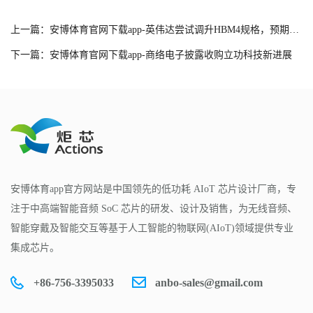
上一篇：安博体育官网下载app-英伟达尝试调升HBM4规格，预期2026年SK海力士仍是最大供应商 | TrendForce集邦咨询
下一篇：安博体育官网下载app-商络电子披露收购立功科技新进展
安博体育app官方网站是中国领先的低功耗 AIoT 芯片设计厂商，专
注于中高端智能音频 SoC 芯片的研发、设计及销售，为无线音频、
智能穿戴及智能交互等基于人工智能的物联网(AIoT)领域提供专业
集成芯片。
+86-756-3395033
anbo-sales@gmail.com