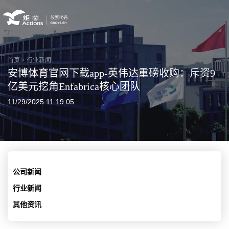
首页
>
行业新闻
安博体育官网下载app-英伟达重磅收购：斥资9
亿美元挖角Enfabrica核心团队
11/29/2025 11:19:05
公司新闻
行业新闻
其他资讯