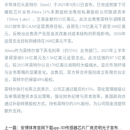
半导体巨头英特尔（Intel）于2025年9月12日宣布，已完成将旗下可
编程芯片业务Altera 51%多数组权出售给私募股权公司银湖资本
（Silver Lake），交易金额约33亿美元。此次出售使英特尔调降其
2025财年非GAAP运营费用目标，自原先170亿美元下调至168亿美
元，反映出出售资产及现金流改善对成本结构的积极影响。2026年
运营支出目标则维持在160亿美元不变。
Altera作为英特尔旗下高毛利率（约55%）业务部门，2025年上半年
录得营收8.16亿美元及3.56亿美元运营支出。此次估值约87.5亿美
元，较2015年英特尔以近170亿美元收购时大幅缩水，显示市场环境
与业务策略的显著变化。出售后，双方将合并股份成立有限合伙企
业，英特尔仍保留49%股权。
英特尔执行长陈立武表示，公司正通过裁员约15%、简化管理层级以
及审慎调整资本支出策略，强化财务纪律与资本效率。美国政府亦
通过补助转换股权方式，持有英特尔约10%股份，为公司现金流提供
额外支持。
上一篇：安博体育官网下载app-3D传感器芯片厂商灵明光子宣布完成C3轮融资