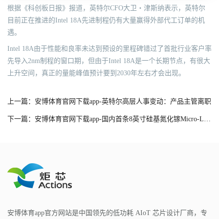
根据《科创板日报》报道，英特尔CFO大卫・津斯纳表示，英特尔
目前正在推进的Intel 18A先进制程仍有大量赢得外部代工订单的机
遇。
Intel 18A由于性能和良率未达到预设的里程碑错过了首批行业客户率
先导入2nm制程的窗口期，但由于Intel 18A是一个长期节点，有很大
上升空间，真正的量能峰值预计要到2030年左右才会出现。
上一篇：安博体育官网下载app-英特尔高层人事变动：产品主管离职
下一篇：安博体育官网下载app-国内首条8英寸硅基氮化镓Micro-LED芯片，中试线通线
安博体育app官方网站是中国领先的低功耗 AIoT 芯片设计厂商，专