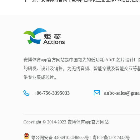
安博体育app官方网站是中国领先的低功耗 AIoT 芯片设计厂
的研发、设计及销售，为无线音频、智能穿戴及智能交互等基于
供专业集成芯片。
+86-756-3395033
anbo-sales@gma
Copyright © 2014-2023 安博体育app官方网站
粤公网安备 44049102496555号
|
粤ICP备12017448号