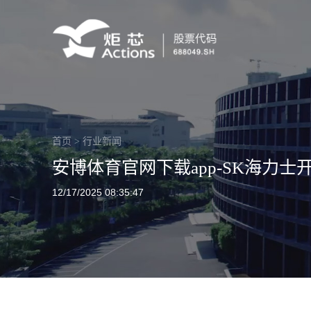
首页
>
行业新闻
安博体育官网下载app-SK海力
12/17/2025 08:35:47