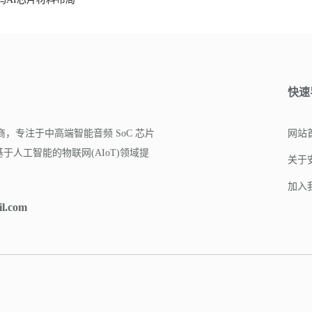
快速
商，专注于中高端智能音频 SoC 芯片
网站
人工智能的物联网(AIoT)领域提
关于
加入
il.com