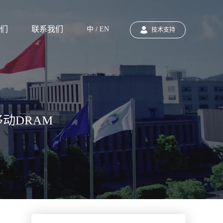
们
联系我们
中 / EN
技术支持
动DRAM