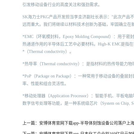
引发移动设备行业的高度关注和强劲需求。
SK海力士PKG产品开发担当李圭济副社长表示：“此次产
远而重大。我们将继续以材料技术创新为基础，牢固确立在新
*EMC（环氧模封料，Epoxy Molding Compoun
热通道作用的半导体后工艺中必要材料。High-K EMC是
*（Thermal conductivity）。
*热导率（Thermal conductivity）：是指材料的热
*PoP（Package on Package）：一种常用于移动
率、性能和组合灵活性。
*移动处理器（Application Processor）：智能
数字信号处理等功能，是一种系统级芯片（System on Chip
上一篇：安博体育官网下载app-半导体刻蚀设备公司落户上
下一篇：安博体育官网下载app-日本化工企业拟160亿日元加