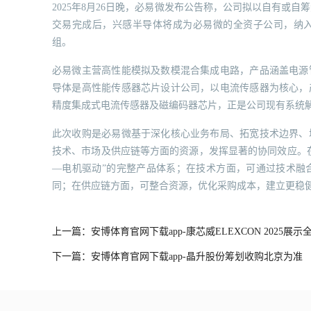
2025年8月26日晚，必易微发布公告称，公司拟以自有或自
交易完成后，兴感半导体将成为必易微的全资子公司，纳
组。
必易微主营高性能模拟及数模混合集成电路，产品涵盖电源
导体是高性能传感器芯片设计公司，以电流传感器为核心，
精度集成式电流传感器及磁编码器芯片，正是公司现有系统
此次收购是必易微基于深化核心业务布局、拓宽技术边界、
技术、市场及供应链等方面的资源，发挥显著的协同效应。
—电机驱动”的完整产品体系；在技术方面，可通过技术融
同；在供应链方面，可整合资源，优化采购成本，建立更稳
上一篇：安博体育官网下载app-康芯威ELEXCON 202
下一篇：安博体育官网下载app-晶升股份筹划收购北京为准