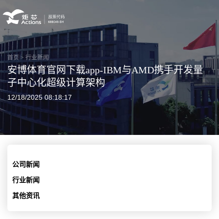
首页
>
行业新闻
安博体育官网下载app-IBM与AMD携手开发量
子中心化超级计算架构
12/18/2025 08:18:17
公司新闻
行业新闻
其他资讯